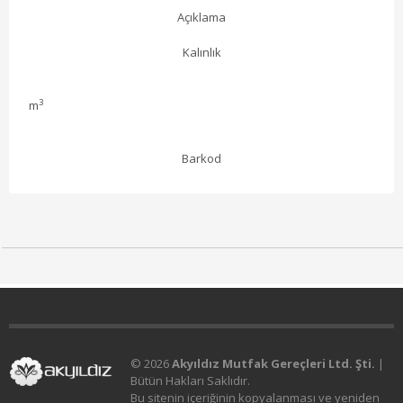
Açıklama
Kalınlık
3
m
Barkod
© 2026
Akyıldız Mutfak Gereçleri Ltd. Şti.
|
Bütün Hakları Saklıdır.
Bu sitenin içeriğinin kopyalanması ve yeniden